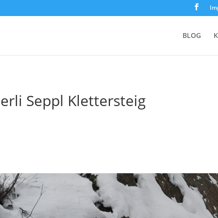
Im
BLOG
K
rli Seppl Klettersteig