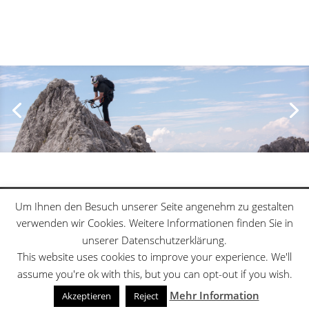
Klettersteige
Schwierigkeitsgrade
Um Ihnen den Besuch unserer Seite angenehm zu gestalten
Datenschutzerklärung
Sitemap
verwenden wir Cookies. Weitere Informationen finden Sie in
unserer Datenschutzerklärung.
This website uses cookies to improve your experience. We'll
assume you're ok with this, but you can opt-out if you wish.
Designed by
Elegant Themes
| Powered by
Mehr Information
WordPress
Akzeptieren
Reject