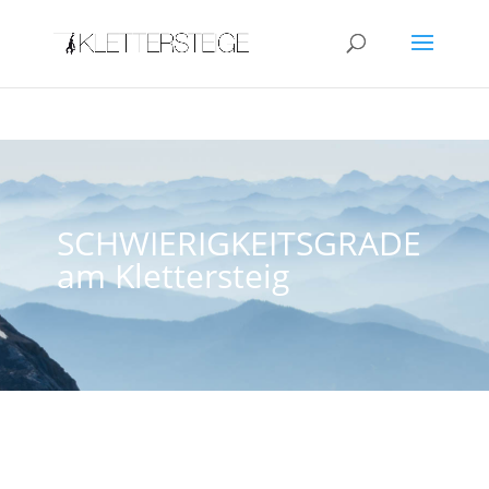
SCHWIERIGKEITSGRADE
am Klettersteig