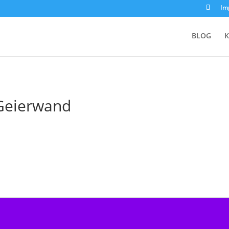
Im
BLOG
K
Geierwand