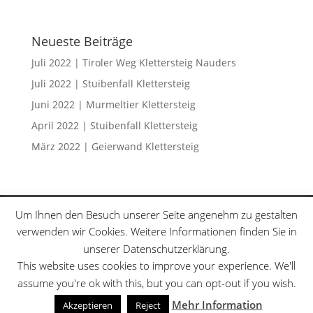
Neueste Beiträge
Juli 2022 | Tiroler Weg Klettersteig Nauders
Juli 2022 | Stuibenfall Klettersteig
Juni 2022 | Murmeltier Klettersteig
April 2022 | Stuibenfall Klettersteig
März 2022 | Geierwand Klettersteig
Klettersteige
Schwierigkeitsgrade
Um Ihnen den Besuch unserer Seite angenehm zu gestalten
Datenschutzerklärung
Sitemap
verwenden wir Cookies. Weitere Informationen finden Sie in
unserer Datenschutzerklärung.
This website uses cookies to improve your experience. We'll
assume you're ok with this, but you can opt-out if you wish.
Designed by
Elegant Themes
| Powered by
Mehr Information
Akzeptieren
Reject
WordPress