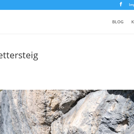
Im
BLOG
K
ettersteig