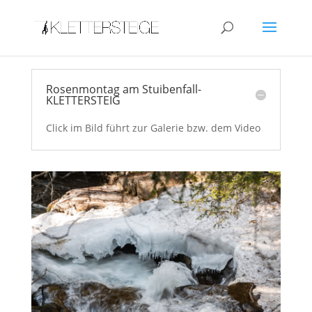
27. Feber 2017 |
Rosenmontag am Stuibenfall-
Stuibenfall Klettersteig
KLETTERSTEIG
Click im Bild führt zur Galerie bzw. dem Video
Feb. 28, 2017