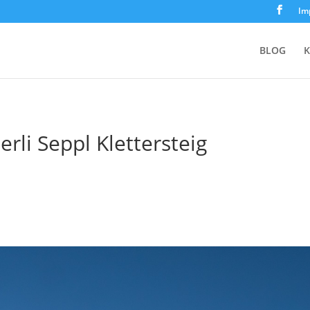
Im
BLOG
K
rli Seppl Klettersteig