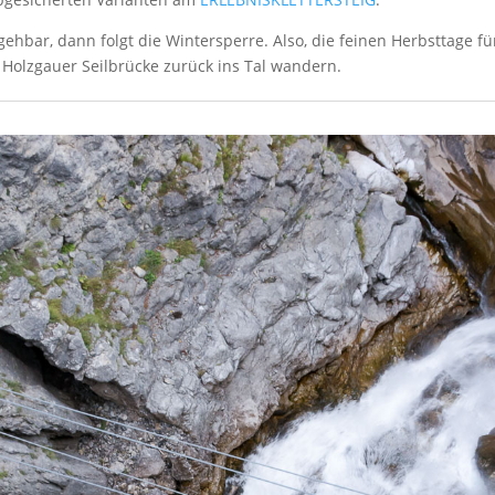
egehbar, dann folgt die Wintersperre. Also, die feinen Herbsttage f
Holzgauer Seilbrücke zurück ins Tal wandern.