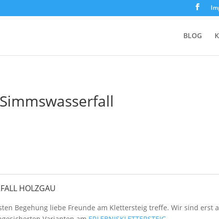
Im
BLOG
K
 Simmswasserfall
RFALL HOLZGAU
 ersten Begehung liebe Freunde am Klettersteig treffe. Wir sind 
abgesicherten Varianten am
ERLEBNISKLETTERSTEIG
.