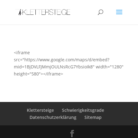
<iframe
src="https://www.google.com/maps/d/embed?
mid=1BjDVLFJMmjOULNsRcG7YbsioIk8" width="1280"
height="580"></iframe>
Klettersteige
Schwierigkeitsgrade
Datenschutzerklärung
Sitemap