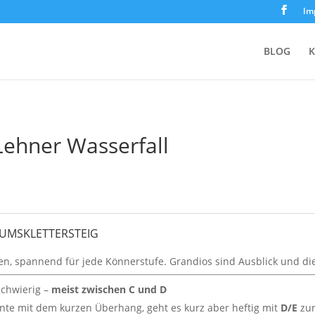
Im
BLOG
K
Lehner Wasserfall
ILÄUMSKLETTERSTEIG
n, spannend für jede Könnerstufe. Grandios sind Ausblick und di
 schwierig –
meist zwischen C und D
ante mit dem kurzen Überhang, geht es kurz aber heftig mit
D/E
zu