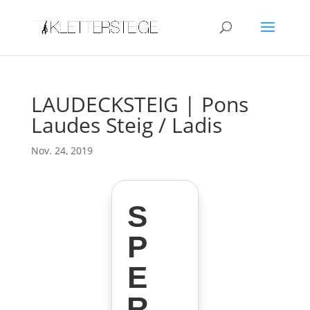
LAUDECKSTEIG | Pons
Laudes Steig / Ladis
Nov. 24, 2019
S
P
E
R