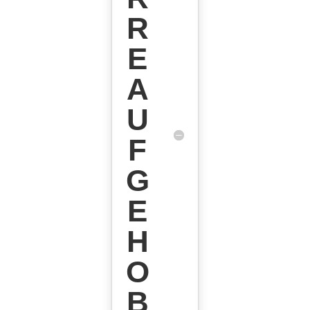
R
E
A
U
F
G
E
H
O
B