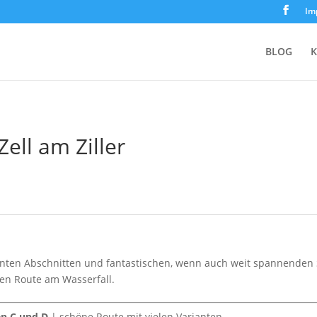
Im
BLOG
K
Zell am Ziller
nten Abschnitten und fantastischen, wenn auch weit spannenden Se
en Route am Wasserfall.
en C und D
| schöne Route mit vielen Varianten