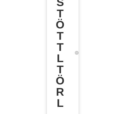
S
T
Ö
T
T
L
T
Ö
R
L