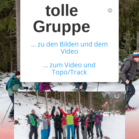
tolle
Gruppe
… zu den Bilden und dem
Video
… zum Video und
Topo/Track